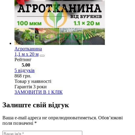
Агротканина
1,1 м х 20 м
Рейтинг
5.00
5
відгуків
868
грн.
Товар у наявності
Гарантія 3 роки
ЗАМОВИТИ В 1 КЛІК
Залиште свій відгук
Ваша e-mail адреса не оприлюднюватиметься.
Обов’язкові
поля позначені
*