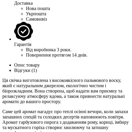
Доставка
Нова пошта
Укрпошта
Самовивіз
Гарантія
Від виробника 3 роки.
Повернення протягом 14 днів.
Опис товару
Відгуки (1)
Ця свічка виготовлена з високоякісного пальмового воску,
який є натуральним джерелом, екологічно чистим і
біорозкладним. Вона створена, щоб надати вам приємну та
релаксуючу атмосферу вдома, а також привнести натуральні
аромати до вашого простору.
Саме цей аромат
нагадує про теплі осінні вечори, коли запахи
запашних спецій та солодких десертів наповнюють повітря.
Аромат гарбузового пирога з додаванням рому, кориці, імбиру
та мускатного горіха створює хвилюючу та затишну