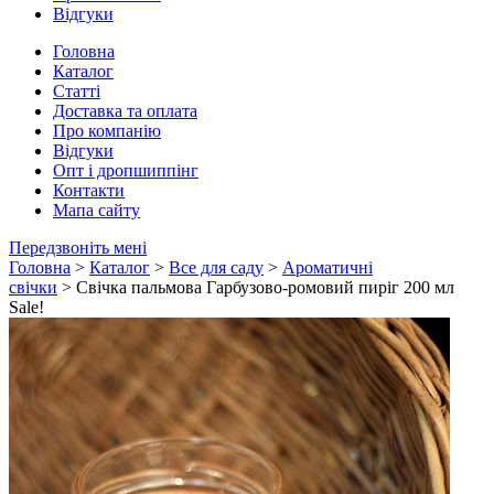
Відгуки
Головна
Каталог
Статті
Доставка та оплата
Про компанію
Відгуки
Опт і дропшиппінг
Контакти
Мапа сайту
Передзвоніть мені
Головна
>
Каталог
>
Все для саду
>
Ароматичні
свічки
> Свічка пальмова Гарбузово-ромовий пиріг 200 мл
Sale!