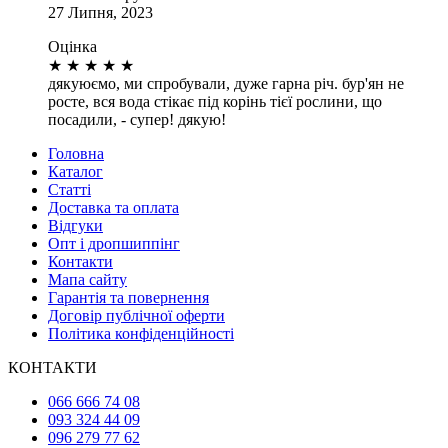
27 Липня, 2023
Оцінка
★
★
★
★
★
дякуюємо, ми спробували, дуже гарна річ. бур'ян не
росте, вся вода стікає під корінь тієї рослини, що
посадили, - супер! дякую!
Головна
Каталог
Статті
Доставка та оплата
Відгуки
Опт і дропшиппінг
Контакти
Мапа сайту
Гарантія та повернення
Договір публічної оферти
Політика конфіденційності
КОНТАКТИ
066 666 74 08
093 324 44 09
096 279 77 62