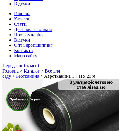
Відгуки
Головна
Каталог
Статті
Доставка та оплата
Про компанію
Відгуки
Опт і дропшиппінг
Контакти
Мапа сайту
Передзвоніть мені
Головна
>
Каталог
>
Все для
саду
>
Геотканина
> Агротканина 1,7 м х 20 м