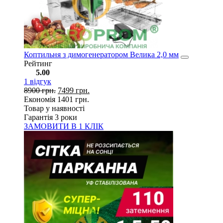
Коптильня з димогенератором Велика 2,0 мм
Рейтинг
5.00
1
відгук
8900
грн.
7499
грн.
Економія
1401
грн.
Товар у наявності
Гарантія 3 роки
ЗАМОВИТИ В 1 КЛІК