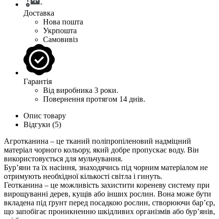
Доставка
Нова пошта
Укрпошта
Самовивіз
Гарантія
Від виробника 3 роки.
Повернення протягом 14 днів.
Опис товару
Відгуки (5)
Агротканина – це тканий поліпропіленовий надміцний
матеріал чорного кольору, який добре пропускає воду. Він
використовується для мульчування.
Бур’яни та їх насіння, знаходячись під чорним матеріалом не
отримують необхідної кількості світла і гинуть.
Геотканина – це можливість захистити кореневу систему при
вирощуванні дерев, кущів або інших рослин. Вона може бути
вкладена під ґрунт перед посадкою рослин, створюючи бар’єр,
що запобігає проникненню шкідливих організмів або бур’янів,