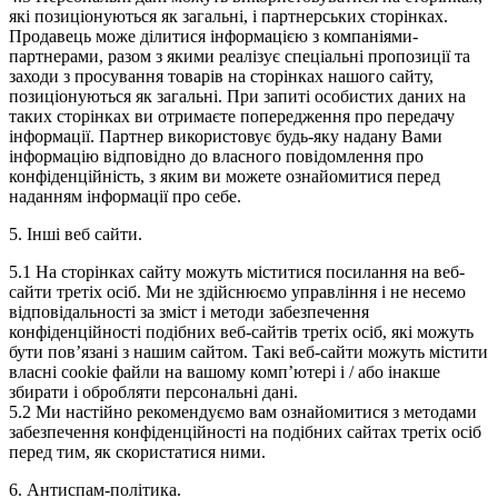
які позиціонуються як загальні, і партнерських сторінках.
Продавець може ділитися інформацією з компаніями-
партнерами, разом з якими реалізує спеціальні пропозиції та
заходи з просування товарів на сторінках нашого сайту,
позиціонуються як загальні. При запиті особистих даних на
таких сторінках ви отримаєте попередження про передачу
інформації. Партнер використовує будь-яку надану Вами
інформацію відповідно до власного повідомлення про
конфіденційність, з яким ви можете ознайомитися перед
наданням інформації про себе.
5. Інші веб сайти.
5.1 На сторінках сайту можуть міститися посилання на веб-
сайти третіх осіб. Ми не здійснюємо управління і не несемо
відповідальності за зміст і методи забезпечення
конфіденційності подібних веб-сайтів третіх осіб, які можуть
бути пов’язані з нашим сайтом. Такі веб-сайти можуть містити
власні cookie файли на вашому комп’ютері і / або інакше
збирати і обробляти персональні дані.
5.2 Ми настійно рекомендуємо вам ознайомитися з методами
забезпечення конфіденційності на подібних сайтах третіх осіб
перед тим, як скористатися ними.
6. Антиспам-політика.