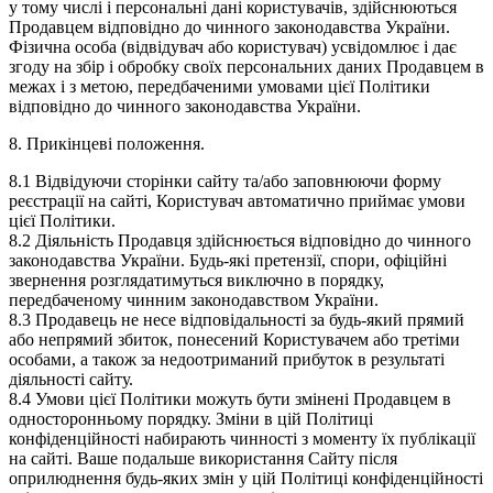
у тому числі і персональні дані користувачів, здійснюються
Продавцем відповідно до чинного законодавства України.
Фізична особа (відвідувач або користувач) усвідомлює і дає
згоду на збір і обробку своїх персональних даних Продавцем в
межах і з метою, передбаченими умовами цієї Політики
відповідно до чинного законодавства України.
8. Прикінцеві положення.
8.1 Відвідуючи сторінки сайту та/або заповнюючи форму
реєстрації на сайті, Користувач автоматично приймає умови
цієї Політики.
8.2 Діяльність Продавця здійснюється відповідно до чинного
законодавства України. Будь-які претензії, спори, офіційні
звернення розглядатимуться виключно в порядку,
передбаченому чинним законодавством України.
8.3 Продавець не несе відповідальності за будь-який прямий
або непрямий збиток, понесений Користувачем або третіми
особами, а також за недоотриманий прибуток в результаті
діяльності сайту.
8.4 Умови цієї Політики можуть бути змінені Продавцем в
односторонньому порядку. Зміни в цій Політиці
конфіденційності набирають чинності з моменту їх публікації
на сайті. Ваше подальше використання Сайту після
оприлюднення будь-яких змін у цій Політиці конфіденційності