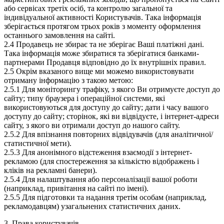
або сервісах третіх осіб, та контролю загальної та
індивідуальної активності Користувачів. Така інформація
зберігається протягом трьох років з моменту оформлення
останнього замовлення на сайті.
2.4 Продавець не збирає та не зберігає Ваші платіжні дані.
Така інформація може збиратися та зберігатися банками-
партнерами Продавця відповідно до їх внутрішніх правил.
2.5 Окрім вказаного вище ми можемо використовувати
отриману інформацію з такою метою:
2.5.1 Для моніторингу трафіку, з якого Ви отримуєте доступ до
сайту; типу браузера і операційної системи, які
використовуються для доступу до сайту; дати і часу вашого
доступу до сайту; сторінок, які ви відвідуєте, і інтернет-адреси
сайту, з якого ви отримали доступ до нашого сайту.
2.5.2 Для впізнання повторних відвідувачів (для аналітичної/
статистичної мети).
2.5.3 Для анонімного відстеження взаємодії з інтернет-
рекламою (для спостереження за кількістю відображень і
кліків на рекламні банери).
2.5.4 Для налаштування або персоналізації вашої роботи
(наприклад, привітання на сайті по імені).
2.5.5 Для підготовки та надання третім особам (наприклад,
рекламодавцям) узагальнених статистичних даних.
3. Права користувачів.