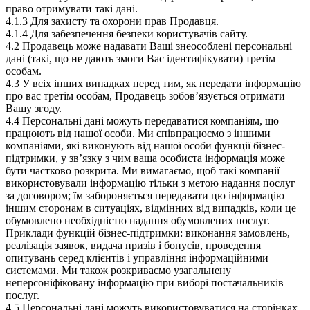
право отримувати такі дані.
4.1.3 Для захисту та охорони прав Продавця.
4.1.4 Для забезпечення безпеки користувачів сайту.
4.2 Продавець може надавати Ваші знеособлені персональні
дані (такі, що не дають змоги Вас ідентифікувати) третім
особам.
4.3 У всіх інших випадках перед тим, як передати інформацію
про вас третім особам, Продавець зобов’язується отримати
Вашу згоду.
4.4 Персональні дані можуть передаватися компаніям, що
працюють від нашої особи. Ми співпрацюємо з іншими
компаніями, які виконують від нашої особи функції бізнес-
підтримки, у зв’язку з чим ваша особиста інформація може
бути частково розкрита. Ми вимагаємо, щоб такі компанії
використовували інформацію тільки з метою надання послуг
за договором; їм забороняється передавати цю інформацію
іншим сторонам в ситуаціях, відмінних від випадків, коли це
обумовлено необхідністю надання обумовлених послуг.
Приклади функцій бізнес-підтримки: виконання замовлень,
реалізація заявок, видача призів і бонусів, проведення
опитувань серед клієнтів і управління інформаційними
системами. Ми також розкриваємо узагальнену
неперсоніфіковану інформацію при виборі постачальників
послуг.
4.5 Персональні дані можуть використовуватися на сторінках,