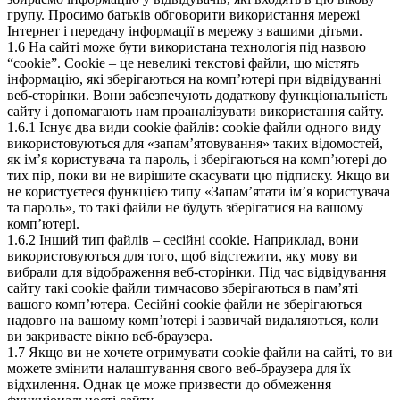
групу. Просимо батьків обговорити використання мережі
Інтернет і передачу інформації в мережу з вашими дітьми.
1.6 На сайті може бути використана технологія під назвою
“cookie”. Cookie – це невеликі текстові файли, що містять
інформацію, які зберігаються на комп’ютері при відвідуванні
веб-сторінки. Вони забезпечують додаткову функціональність
сайту і допомагають нам проаналізувати використання сайту.
1.6.1 Існує два види cookie файлів: cookie файли одного виду
використовуються для «запам’ятовування» таких відомостей,
як ім’я користувача та пароль, і зберігаються на комп’ютері до
тих пір, поки ви не вирішите скасувати цю підписку. Якщо ви
не користуєтеся функцією типу «Запам’ятати ім’я користувача
та пароль», то такі файли не будуть зберігатися на вашому
комп’ютері.
1.6.2 Інший тип файлів – сесійні cookie. Наприклад, вони
використовуються для того, щоб відстежити, яку мову ви
вибрали для відображення веб-сторінки. Під час відвідування
сайту такі cookie файли тимчасово зберігаються в пам’яті
вашого комп’ютера. Сесійні cookie файли не зберігаються
надовго на вашому комп’ютері і зазвичай видаляються, коли
ви закриваєте вікно веб-браузера.
1.7 Якщо ви не хочете отримувати cookie файли на сайті, то ви
можете змінити налаштування свого веб-браузера для їх
відхилення. Однак це може призвести до обмеження