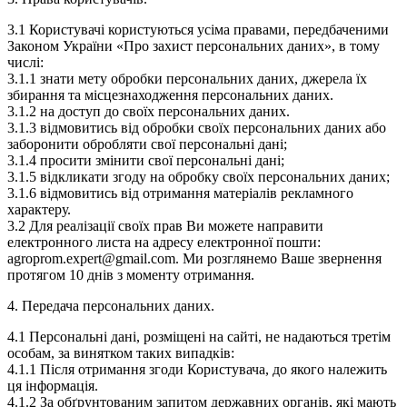
3.1 Користувачі користуються усіма правами, передбаченими
Законом України «Про захист персональних даних», в тому
числі:
3.1.1 знати мету обробки персональних даних, джерела їх
збирання та місцезнаходження персональних даних.
3.1.2 на доступ до своїх персональних даних.
3.1.3 відмовитись від обробки своїх персональних даних або
заборонити обробляти свої персональні дані;
3.1.4 просити змінити свої персональні дані;
3.1.5 відкликати згоду на обробку своїх персональних даних;
3.1.6 відмовитись від отримання матеріалів рекламного
характеру.
3.2 Для реалізації своїх прав Ви можете направити
електронного листа на адресу електронної пошти:
agroprom.expert@gmail.com. Ми розглянемо Ваше звернення
протягом 10 днів з моменту отримання.
4. Передача персональних даних.
4.1 Персональні дані, розміщені на сайті, не надаються третім
особам, за винятком таких випадків:
4.1.1 Після отримання згоди Користувача, до якого належить
ця інформація.
4.1.2 За обґрунтованим запитом державних органів, які мають