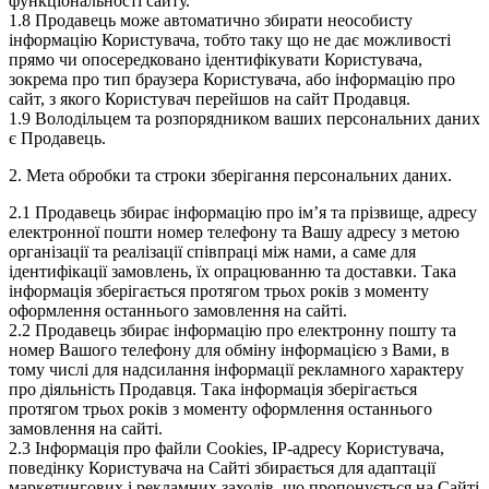
функціональності сайту.
1.8 Продавець може автоматично збирати неособисту
інформацію Користувача, тобто таку що не дає можливості
прямо чи опосередковано ідентифікувати Користувача,
зокрема про тип браузера Користувача, або інформацію про
сайт, з якого Користувач перейшов на сайт Продавця.
1.9 Володільцем та розпорядником ваших персональних даних
є Продавець.
2. Мета обробки та строки зберігання персональних даних.
2.1 Продавець збирає інформацію про ім’я та прізвище, адресу
електронної пошти номер телефону та Вашу адресу з метою
організації та реалізації співпраці між нами, а саме для
ідентифікації замовлень, їх опрацюванню та доставки. Така
інформація зберігається протягом трьох років з моменту
оформлення останнього замовлення на сайті.
2.2 Продавець збирає інформацію про електронну пошту та
номер Вашого телефону для обміну інформацією з Вами, в
тому числі для надсилання інформації рекламного характеру
про діяльність Продавця. Така інформація зберігається
протягом трьох років з моменту оформлення останнього
замовлення на сайті.
2.3 Інформація про файли Cookies, IP-адресу Користувача,
поведінку Користувача на Сайті збирається для адаптації
маркетингових і рекламних заходів, що пропонується на Сайті