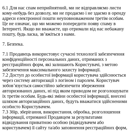
6.1 Для нас спам неприйнятний, ми не відправляємо листи
кому-небудь без дозволу, ми не продаємо і не здаємо в оренду
адреси електронної пошти неуповноваженим третім особам.
Це не означає, що ми можемо попередити появу спаму в
Інтернеті. Якщо ви вважаєте, що отримали від нас небажану
пошту, будь ласка, зв’яжіться з нами.
7. Безпека.
7.1 Продавець використовує сучасні технології забезпечення
конфіденційності персональних даних, отриманих з
реєстраційних форм, які залишають Користувачі, з метою
забезпечення максимального захисту інформації.
7.2 Доступ до особистої інформації користувача здійснюється
через систему авторизації з логіном і паролем. Користувач
зобов’язується самостійно забезпечити збереження
авторизованих даних, ні під яким приводом не розголошувати
їх третім особам. Будь-які зміни особистої інформації, внесені
шляхом авторизаційних даних, будуть вважатися здійсненими
особисто Користувачем.
7.3 Збір, зберігання, використання, обробка, розголошення
інформації, отриманої Продавцем за результатами
відвідування приватною особою (відвідувачем або
користувачем) її сайту та/або заповнення реєстраційних форм,