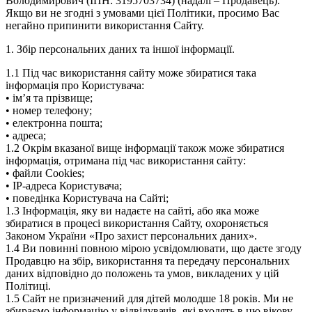
Володимирович (ІПН: 3195703734) (надалі – Продавець).
Якщо ви не згодні з умовами цієї Політики, просимо Вас
негайно припинити використання Сайту.
1. Збір персональних даних та іншої інформації.
1.1 Під час використання сайту може збиратися така
інформація про Користувача:
• ім’я та прізвище;
• номер телефону;
• електронна пошта;
• адреса;
1.2 Окрім вказаної вище інформації також може збиратися
інформація, отримана під час використання сайту:
• файли Cookies;
• IP-адреса Користувача;
• поведінка Користувача на Сайті;
1.3 Інформація, яку ви надаєте на сайті, або яка може
збиратися в процесі використання Сайту, охороняється
Законом України «Про захист персональних даних».
1.4 Ви повинні повною мірою усвідомлювати, що даєте згоду
Продавцю на збір, використання та передачу персональних
даних відповідно до положень та умов, викладених у цій
Політиці.
1.5 Сайт не призначений для дітей молодше 18 років. Ми не
збираємо інформацію у відвідувачів, які входять в цю вікову