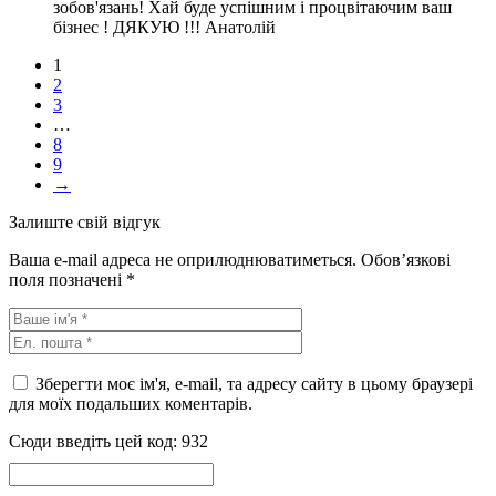
зобов'язань! Хай буде успішним і процвітаючим ваш
бізнес ! ДЯКУЮ !!! Анатолій
1
2
3
…
8
9
→
Залиште свій відгук
Ваша e-mail адреса не оприлюднюватиметься.
Обов’язкові
поля позначені
*
Зберегти моє ім'я, e-mail, та адресу сайту в цьому браузері
для моїх подальших коментарів.
Сюди введіть цей код:
932