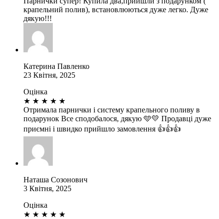
Парнички супер! Купила два,прийшли з подарунком (
крапельний полив), встановлюються дуже легко. Дуже
дякую!!!
Катерина Павленко
23 Квітня, 2025
Оцінка
★
★
★
★
★
Отримала парнички і систему крапельного поливу в
подарунок Все сподобалося, дякую 🩵💛 Продавці дуже
приємні і швидко прийшло замовлення 👍👍👍
Наташа Созонович
3 Квітня, 2025
Оцінка
★
★
★
★
★