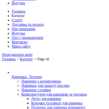
Відгуки
Головна
Каталог
Статті
Доставка та оплата
Про компанію
Відгуки
Опт і дропшиппінг
Контакти
Мапа сайту
Передзвоніть мені
Головна
>
Каталог
> Page 41
Парники. Теплиці
Парники з агроволокна
Парники для захисту рослин
Парники з плівки
Комплектуючі для парників та теплиць
Дуги для парника
Кілочки та кліпси для парника
Полотно для парника (прошите)