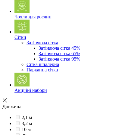
Чохли для рослин
Сітки
Затіняюча сітка
Затіняюча сітка 45%
Затіняюча сітка 65%
Затіняюча сітка 95%
Сітка шпалерна
Парканна сітка
Акційні набори
Довжина
2,1 м
3,2 м
10 м