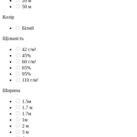
20 м
50 м
Колір
Білий
Щільність
42 г/м²
45%
60 г/м²
65%
95%
110 г/м²
Ширина
1.5м
1.7 м
1.7м
1м
2 м
3 м