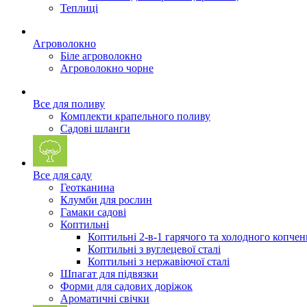
Теплиці
Агроволокно
Біле агроволокно
Агроволокно чорне
Все для поливу
Комплекти крапельного поливу
Садові шланги
Все для саду
Геотканина
Клумби для рослин
Гамаки садові
Коптильні
Коптильні 2-в-1 гарячого та холодного копчен
Коптильні з вуглецевої сталі
Коптильні з нержавіючої сталі
Шпагат для підвязки
Форми для садових доріжок
Ароматичні свічки