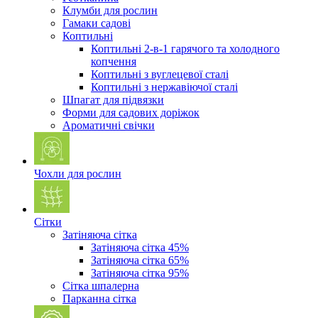
Клумби для рослин
Гамаки садові
Коптильні
Коптильні 2-в-1 гарячого та холодного
копчення
Коптильні з вуглецевої сталі
Коптильні з нержавіючої сталі
Шпагат для підвязки
Форми для садових доріжок
Ароматичні свічки
Чохли для рослин
Сітки
Затіняюча сітка
Затіняюча сітка 45%
Затіняюча сітка 65%
Затіняюча сітка 95%
Сітка шпалерна
Парканна сітка