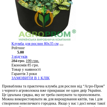
Клумба для рослин 80х35 см
Рейтинг
5.00
3
відгуків
284
грн.
199
грн.
Економія
85
грн.
Товар у наявності
Гарантія 3 роки
ЗАМОВИТИ В 1 КЛІК
Приваблива та практична клумба для рослин від “Агро-Пром”
з чорного агроволокна вже прикрашає не один двір України.
Це ідеальна грядка, яку не треба скопувати та прополювати.
Можна використовувати як для вирощування квітів, так і для
створення невеличкого городика. Якщо у вас і досі немає такої