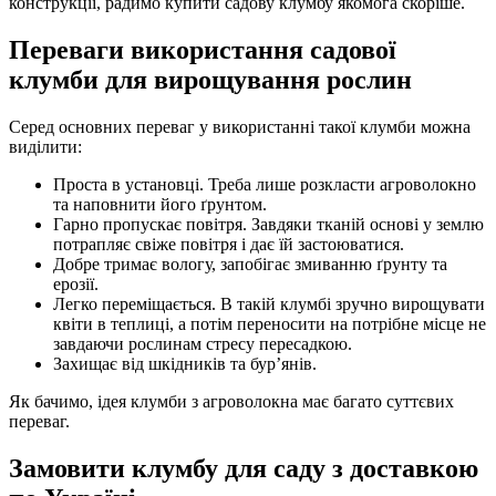
конструкції, радимо купити садову клумбу якомога скоріше.
Переваги використання садової
клумби для вирощування рослин
Серед основних переваг у використанні такої клумби можна
виділити:
Проста в установці. Треба лише розкласти агроволокно
та наповнити його ґрунтом.
Гарно пропускає повітря. Завдяки тканій основі у землю
потрапляє свіже повітря і дає їй застоюватися.
Добре тримає вологу, запобігає змиванню ґрунту та
ерозії.
Легко переміщається. В такій клумбі зручно вирощувати
квіти в теплиці, а потім переносити на потрібне місце не
завдаючи рослинам стресу пересадкою.
Захищає від шкідників та бур’янів.
Як бачимо, ідея клумби з агроволокна має багато суттєвих
переваг.
Замовити клумбу для саду з доставкою