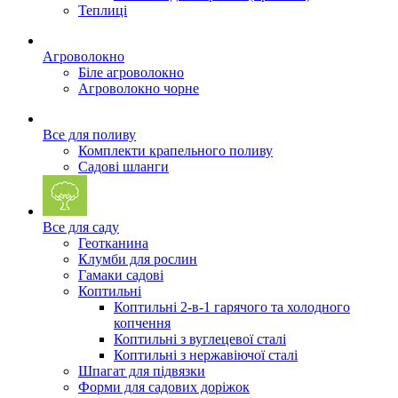
Теплиці
Агроволокно
Біле агроволокно
Агроволокно чорне
Все для поливу
Комплекти крапельного поливу
Садові шланги
Все для саду
Геотканина
Клумби для рослин
Гамаки садові
Коптильні
Коптильні 2-в-1 гарячого та холодного
копчення
Коптильні з вуглецевої сталі
Коптильні з нержавіючої сталі
Шпагат для підвязки
Форми для садових доріжок