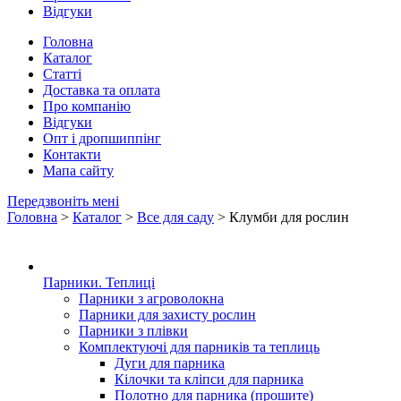
Відгуки
Головна
Каталог
Статті
Доставка та оплата
Про компанію
Відгуки
Опт і дропшиппінг
Контакти
Мапа сайту
Передзвоніть мені
Головна
>
Каталог
>
Все для саду
> Клумби для рослин
Парники. Теплиці
Парники з агроволокна
Парники для захисту рослин
Парники з плівки
Комплектуючі для парників та теплиць
Дуги для парника
Кілочки та кліпси для парника
Полотно для парника (прошите)