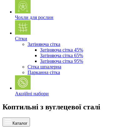
Чохли для рослин
Сітки
Затіняюча сітка
Затіняюча сітка 45%
Затіняюча сітка 65%
Затіняюча сітка 95%
Сітка шпалерна
Парканна сітка
Акційні набори
Коптильні з вуглецевої сталі
Каталог