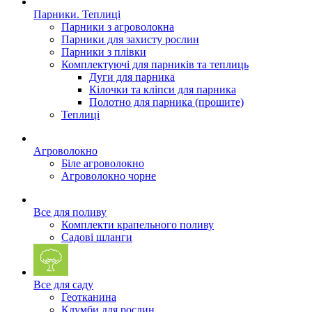
Парники. Теплиці
Парники з агроволокна
Парники для захисту рослин
Парники з плівки
Комплектуючі для парників та теплиць
Дуги для парника
Кілочки та кліпси для парника
Полотно для парника (прошите)
Теплиці
Агроволокно
Біле агроволокно
Агроволокно чорне
Все для поливу
Комплекти крапельного поливу
Садові шланги
Все для саду
Геотканина
Клумби для рослин