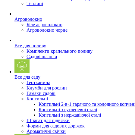
Теплиці
Агроволокно
Біле агроволокно
Агроволокно чорне
Все для поливу
Комплекти крапельного поливу
Садові шланги
Все для саду
Геотканина
Клумби для рослин
Гамаки садові
Коптильні
Коптильні 2-в-1 гарячого та холодного копчен
Коптильні з вуглецевої сталі
Коптильні з нержавіючої сталі
Шпагат для підвязки
Форми для садових доріжок
Ароматичні свічки