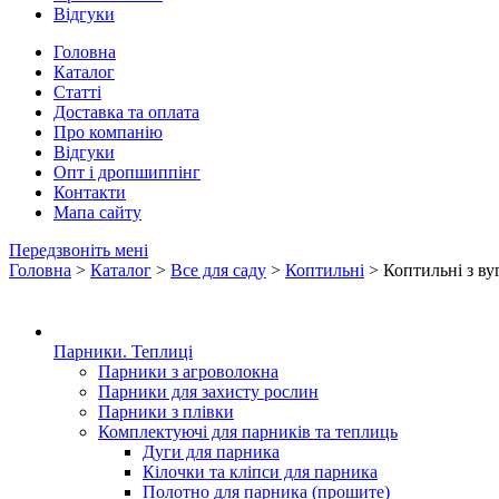
Відгуки
Головна
Каталог
Статті
Доставка та оплата
Про компанію
Відгуки
Опт і дропшиппінг
Контакти
Мапа сайту
Передзвоніть мені
Головна
>
Каталог
>
Все для саду
>
Коптильні
> Коптильні з вуг
Парники. Теплиці
Парники з агроволокна
Парники для захисту рослин
Парники з плівки
Комплектуючі для парників та теплиць
Дуги для парника
Кілочки та кліпси для парника
Полотно для парника (прошите)