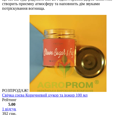
створить приємну атмосферу та наповнить дім звуками
потріскування вогнища.
РОЗПРОДАЖ!
Свічка соєва Коричневий цукор та інжир 100 мл
Рейтинг
5.00
1
відгук
392 грн.