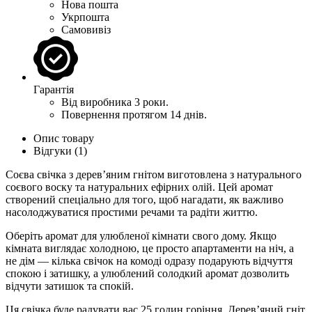
Нова пошта
Укрпошта
Самовивіз
Гарантія
Від виробника 3 роки.
Повернення протягом 14 днів.
Опис товару
Відгуки (1)
Соєва свічка з дерев’яним гнітом
виготовлена з натурального
соєвого воску та натуральних ефірних олій. Цей аромат
створений спеціально для того, щоб нагадати, як важливо
насолоджуватися простими речами та радіти життю.
Оберіть аромат для улюбленої кімнати свого дому. Якщо
к
імната виглядає холодною, це просто апартаменти на ніч, а
не дім — кілька свічок на комоді одразу подарують відчуття
спокою і затишку, а улюблений солодкий аромат дозволить
відчути затишок та спокій.
Ця свічка буде радувати вас 25 годин горіння. Дерев’яний гніт