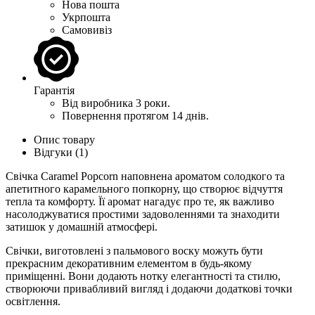
Нова пошта
Укрпошта
Самовивіз
Гарантія
Від виробника 3 роки.
Повернення протягом 14 днів.
Опис товару
Відгуки (1)
Свічка Caramel Popcorn наповнена ароматом солодкого та
апетитного карамельного попкорну, що створює відчуття
тепла та комфорту. Її аромат нагадує про те, як важливо
насолоджуватися простими задоволеннями та знаходити
затишок у домашній атмосфері.
Свічки, виготовлені з пальмового воску можуть бути
прекрасним декоративним елементом в будь-якому
приміщенні. Вони додають нотку елегантності та стилю,
створюючи привабливий вигляд і додаючи додаткові точки
освітлення.