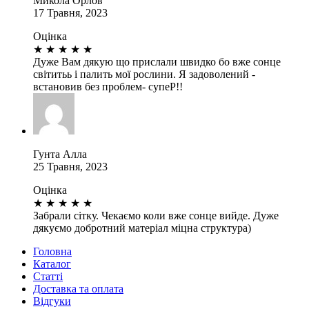
Микола Орлов
17 Травня, 2023
Оцінка
★
★
★
★
★
Дуже Вам дякую що прислали швидко бо вже сонце
світитьь і палить мої рослини. Я задоволений -
встановив без проблем- супеР!!
Гунта Алла
25 Травня, 2023
Оцінка
★
★
★
★
★
Забрали сітку. Чекаємо коли вже сонце вийде. Дуже
дякуємо добротний матеріал міцна структура)
Головна
Каталог
Статті
Доставка та оплата
Відгуки