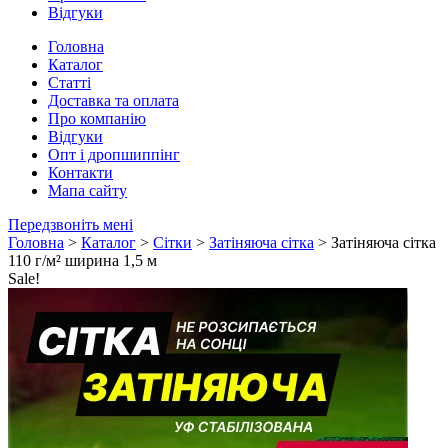
Відгуки
Головна
Каталог
Статті
Доставка та оплата
Про компанію
Відгуки
Опт і дропшиппінг
Контакти
Мапа сайту
Передзвоніть мені
Головна
>
Каталог
>
Сітки
>
Затіняюча сітка
> Затіняюча сітка
110 г/м² ширина 1,5 м
Sale!