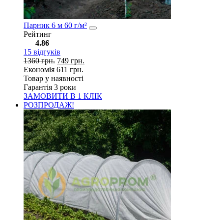
Парник 6 м 60 г/м²
Рейтинг
4.86
15
відгуків
1360
грн.
749
грн.
Економія
611
грн.
Товар у наявності
Гарантія 3 роки
ЗАМОВИТИ В 1 КЛІК
РОЗПРОДАЖ!