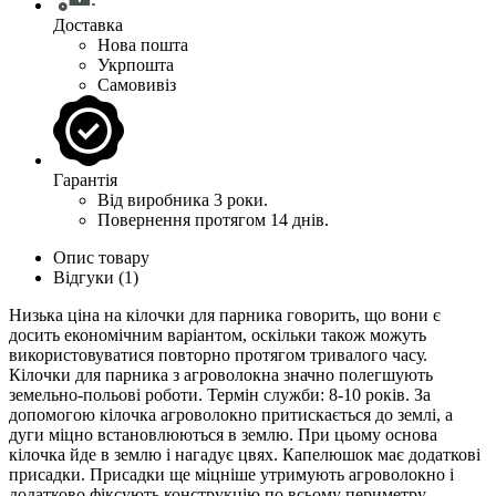
Доставка
Нова пошта
Укрпошта
Самовивіз
Гарантія
Від виробника 3 роки.
Повернення протягом 14 днів.
Опис товару
Відгуки (1)
Низька ціна на кілочки для парника говорить, що вони є
досить економічним варіантом, оскільки також можуть
використовуватися повторно протягом тривалого часу.
Кілочки для парника з агроволокна значно полегшують
земельно-польові роботи. Термін служби: 8-10 років. За
допомогою кілочка агроволокно притискається до землі, а
дуги міцно встановлюються в землю. При цьому основа
кілочка йде в землю і нагадує цвях. Капелюшок має додаткові
присадки. Присадки ще міцніше утримують агроволокно і
додатково фіксують конструкцію по всьому периметру.