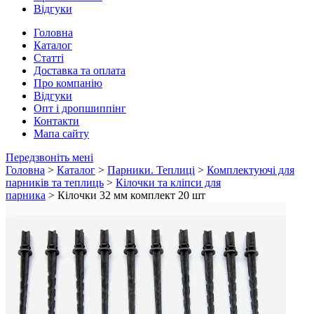
Відгуки
Головна
Каталог
Статті
Доставка та оплата
Про компанію
Відгуки
Опт і дропшиппінг
Контакти
Мапа сайту
Передзвоніть мені
Головна
>
Каталог
>
Парники. Теплиці
>
Комплектуючі для
парників та теплиць
>
Кілочки та кліпси для
парника
> Кілочки 32 мм комплект 20 шт