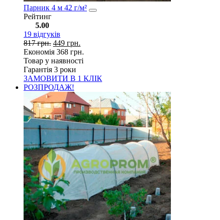
Парник 4 м 42 г/м²
Рейтинг
5.00
19
відгуків
817
грн.
449
грн.
Економія
368
грн.
Товар у наявності
Гарантія 3 роки
ЗАМОВИТИ В 1 КЛІК
РОЗПРОДАЖ!