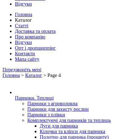
Відгуки
Головна
Каталог
Статті
Доставка та оплата
Про компанію
Відгуки
Опт і дропшиппінг
Контакти
Мапа сайту
Передзвоніть мені
Головна
>
Каталог
> Page 4
Парники. Теплиці
Парники з агроволокна
Парники для захисту рослин
Парники з плівки
Комплектуючі для парників та теплиць
Дуги для парника
Кілочки та кліпси для парника
Полотно для парника (прошите)