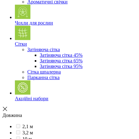
Ароматичні свічки
Чохли для рослин
Сітки
Затіняюча сітка
Затіняюча сітка 45%
Затіняюча сітка 65%
Затіняюча сітка 95%
Сітка шпалерна
Парканна сітка
Акційні набори
Довжина
2,1 м
3,2 м
10 м