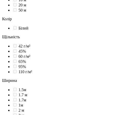
20 м
50 м
Колір
Білий
Щільність
42 г/м²
45%
60 г/м²
65%
95%
110 г/м²
Ширина
1.5м
1.7 м
1.7м
1м
2 м