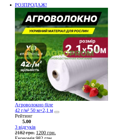
РОЗПРОДАЖ!
Агроволокно біле
42 г/м² 50 м×2,1 м
Рейтинг
5.00
3
відгуків
2182
грн.
1200
грн.
Економія
982
грн.