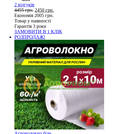
2
відгуків
4455
грн.
2450
грн.
Економія
2005
грн.
Товар у наявності
Гарантія 3 роки
ЗАМОВИТИ В 1 КЛІК
РОЗПРОДАЖ!
Агроволокно біле