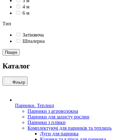
3 м
4 м
6 м
Тип
Затіняюча
Шпалерна
Пошук
Каталог
Фільтр
Парники. Теплиці
Парники з агроволокна
Парники для захисту рослин
Парники з плівки
Комплектуючі для парників та теплиць
Дуги для парника
Кілочки та кліпси для парника