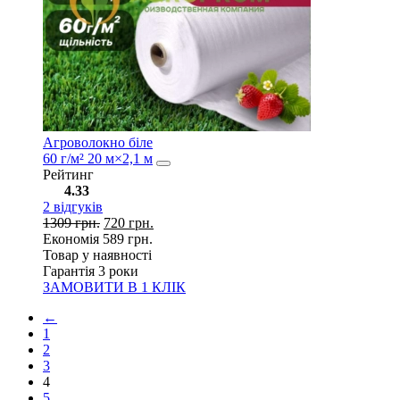
Агроволокно біле
60 г/м² 20 м×2,1 м
Рейтинг
4.33
2
відгуків
1309
грн.
720
грн.
Економія
589
грн.
Товар у наявності
Гарантія 3 роки
ЗАМОВИТИ В 1 КЛІК
←
1
2
3
4
5