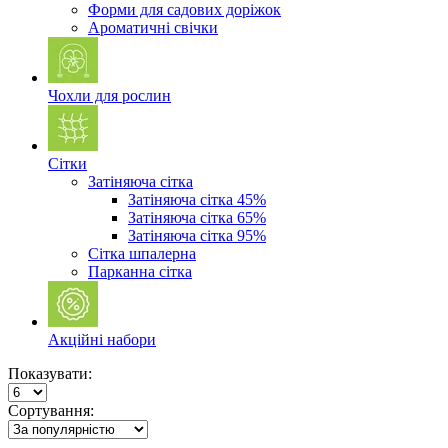
Форми для садових доріжок
Ароматичні свічки
Чохли для рослин
Сітки
Затіняюча сітка
Затіняюча сітка 45%
Затіняюча сітка 65%
Затіняюча сітка 95%
Сітка шпалерна
Парканна сітка
Акційні набори
Показувати:
Сортування: