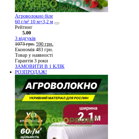
Агроволокно біле
60 г/м² 10 м×3,2 м
Рейтинг
5.00
3
відгуків
1073
грн.
590
грн.
Економія
483
грн.
Товар у наявності
Гарантія 3 роки
ЗАМОВИТИ В 1 КЛІК
РОЗПРОДАЖ!