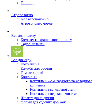
Теплиці
Агроволокно
Біле агроволокно
Агроволокно чорне
Все для поливу
Комплекти крапельного поливу
Садові шланги
Все для саду
Геотканина
Клумби для рослин
Гамаки садові
Коптильні
Коптильні 2-в-1 гарячого та холодного
копчення
Коптильні з вуглецевої сталі
Коптильні з нержавіючої сталі
Шпагат для підвязки
Форми для садових доріжок