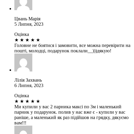
Цвань Марія
5 Липня, 2023
Оцінка
★
★
★
★
★
Головне не боятися і замовити, все можна перевірити на
пошті, молодці, подарунок поклали__)))дякую!
Лілія Захвань
6 Липня, 2023
Оцінка
★
★
★
★
★
Ми купили у вас 2 парника максі по 3м і маленький
парник у подарунок. полив у нас вже є - купили у вас
раніше, а маленький як раз підійшов на грядку, дякуємо
вам!!!