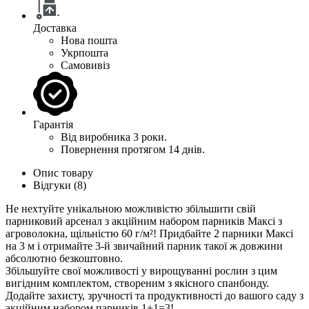
Доставка
Нова пошта
Укрпошта
Самовивіз
Гарантія
Від виробника 3 роки.
Повернення протягом 14 днів.
Опис товару
Відгуки (8)
Не нехтуйте унікальною можливістю збільшити свій
парниковий арсенал з акційним набором парників Максі з
агроволокна, щільністю 60 г/м²! Придбайте 2 парники Максі
на 3 м і отримайте 3-й звичайний парник такої ж довжини
абсолютно безкоштовно.
Збільшуйте свої можливості у вирощуванні рослин з цим
вигідним комплектом, створеним з якісного спанбонду.
Додайте захисту, зручності та продуктивності до вашого саду з
акційним набором парників 1+1=3!