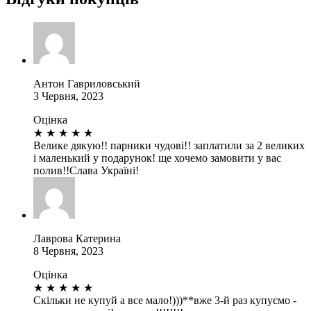
Антон Гавриловський
3 Червня, 2023
Оцінка
★
★
★
★
★
Велике дякую!! парники чудові!! заплатили за 2 великих
і маленький у подарунок! ще хочемо замовити у вас
полив!!Слава Україні!
Лаврова Катерина
8 Червня, 2023
Оцінка
★
★
★
★
★
Скільки не купуй а все мало!)))**вже 3-й раз купуємо -