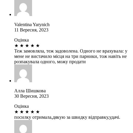
Valentina Yarynich
11 Вересня, 2023
Оцінка
★
★
★
★
★
Теж замовляла, теж задоволена. Одного не врахувала: у
мене не вистачило місця на три парники, тож навіть не
розпакувала одного, можу продати
Алла Шишкова
30 Вересня, 2023
Оцінка
★
★
★
★
★
посилку отримала,дякую за швидку відправку,удачі.