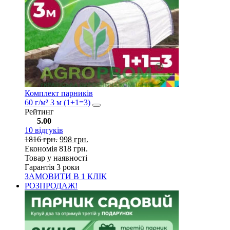
Комплект парників
60 г/м² 3 м (1+1=3)
Рейтинг
5.00
10
відгуків
1816
грн.
998
грн.
Економія
818
грн.
Товар у наявності
Гарантія 3 роки
ЗАМОВИТИ В 1 КЛІК
РОЗПРОДАЖ!