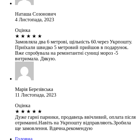
Наташа Созонович
4 Листопада, 2023
Оцінка
★
★
★
★
★
Замовляла два 6 метрові, щільність 60.через Укрпошту.
Приїхали швидко 5 метровий прийшов в подарунок.
Вже спробувала на ремонтантні суниці мороз -5
витримала. Дякую.
Марія Березівська
11 Листопада, 2023
Оцінка
★
★
★
★
★
Дуже гарні парники, продавець ввічливий, оплата після
отриманні.Навіть на Укрпошту відправляють.Зробила
ще замовлення. Вдячна,рекомендую
Головна