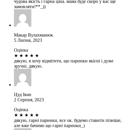
чудова якість і гарна ціна. мама буде скоро у вас ще
замовляти!**_))
Макар Вулахманюк
5 Липня, 2023
Оцінка
★
★
★
★
★
дякую, я хочу відмітити, що парники якісні і дуже
зручні. дякую.
Цуд Іван
2 Серпня, 2023
Оцінка
★
★
★
★
★
дякую, гарні парники, все ок. будемо ставити пізніше,
але вже бачимо що гарні парники_)