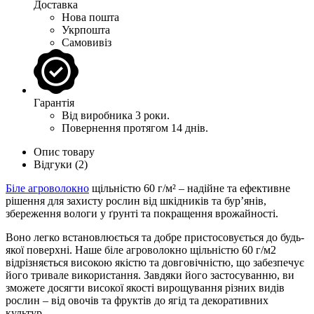
Доставка
Нова пошта
Укрпошта
Самовивіз
Гарантія
Від виробника 3 роки.
Повернення протягом 14 днів.
Опис товару
Відгуки (2)
Біле агроволокно
щільністю 60 г/
м²
– надійне та ефективне
рішення для захисту рослин від шкідників та бур’янів,
збереження вологи у ґрунті та покращення врожайності.
Воно легко встановлюється та добре пристосовується до будь-
якої поверхні. Наше біле агроволокно щільністю 60 г/м2
відрізняється високою якістю та довговічністю, що забезпечує
його тривале використання. Завдяки його застосуванню, ви
зможете досягти високої якості вирощування різних видів
рослин – від овочів та фруктів до ягід та декоративних
культур.