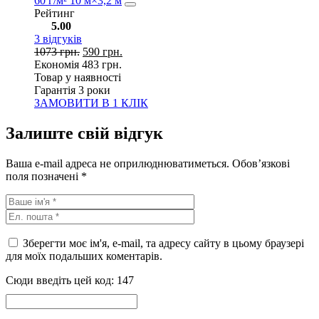
60 г/м² 10 м×3,2 м
Рейтинг
5.00
3
відгуків
1073
грн.
590
грн.
Економія
483
грн.
Товар у наявності
Гарантія 3 роки
ЗАМОВИТИ В 1 КЛІК
Залиште свій відгук
Ваша e-mail адреса не оприлюднюватиметься.
Обов’язкові
поля позначені
*
Зберегти моє ім'я, e-mail, та адресу сайту в цьому браузері
для моїх подальших коментарів.
Сюди введіть цей код:
147