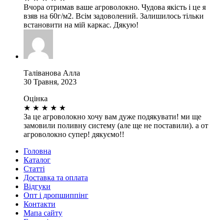
Вчора отримав ваше агроволокно. Чудова якість і це я
взяв на 60г/м2. Всім задоволений. Залишилось тільки
встановити на мій каркас. Дякую!
Таліванова Алла
30 Травня, 2023
Оцінка
★
★
★
★
★
За це агроволокно хочу вам дуже подякувати! ми ще
замовили поливну систему (але ще не поставили). а от
агроволокно супер! дякуємо!!
Головна
Каталог
Статті
Доставка та оплата
Відгуки
Опт і дропшиппінг
Контакти
Мапа сайту