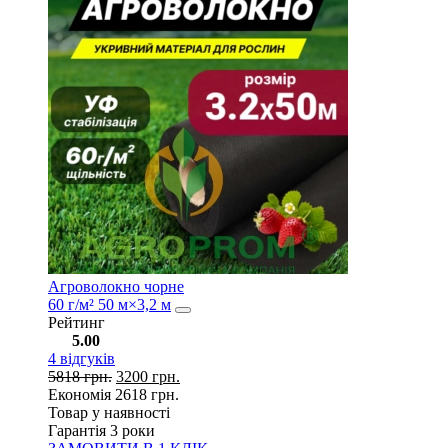
Агроволокно чорне
60 г/м² 50 м×3,2 м
Рейтинг
5.00
4
відгуків
5818
грн.
3200
грн.
Економія
2618
грн.
Товар у наявності
Гарантія 3 роки