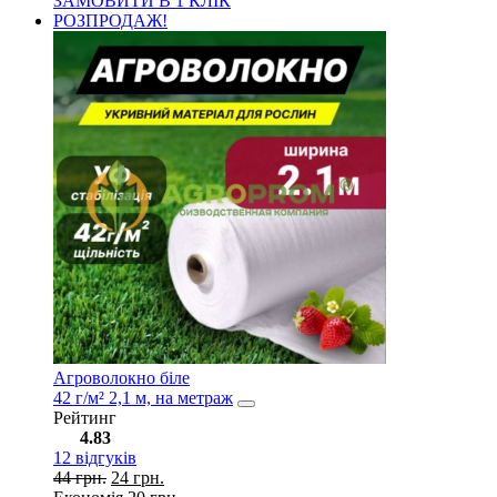
ЗАМОВИТИ В 1 КЛІК
РОЗПРОДАЖ!
Агроволокно біле
42 г/м² 2,1 м, на метраж
Рейтинг
4.83
12
відгуків
44
грн.
24
грн.