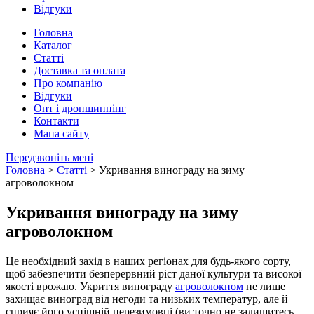
Відгуки
Головна
Каталог
Статті
Доставка та оплата
Про компанію
Відгуки
Опт і дропшиппінг
Контакти
Мапа сайту
Передзвоніть мені
Головна
>
Статті
> Укривання винограду на зиму
агроволокном
Укривання винограду на зиму
агроволокном
Це необхідний захід в наших регіонах для будь-якого сорту,
щоб забезпечити безперервний ріст даної культури та високої
якості врожаю. Укриття винограду
агроволокном
не лише
захищає виноград від негоди та низьких температур, але й
сприяє його успішній перезимовці (ви точно не залишитесь