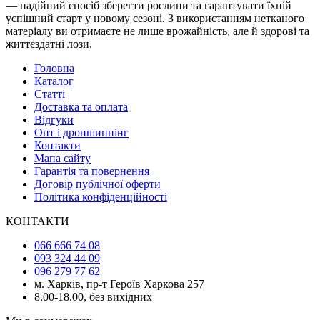
— надійний спосіб зберегти рослини та гарантувати їхній
успішний старт у новому сезоні. З використанням нетканого
матеріалу ви отримаєте не лише врожайність, але й здорові та
життєздатні лози.
Головна
Каталог
Статті
Доставка та оплата
Відгуки
Опт і дропшиппінг
Контакти
Мапа сайту
Гарантія та повернення
Договір публічної оферти
Політика конфіденційності
КОНТАКТИ
066 666 74 08
093 324 44 09
096 279 77 62
м. Харків, пр-т Героїв Харкова 257
8.00-18.00, без вихідних