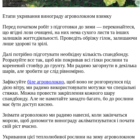
Етапи укривання винограду агроволокном взимку
Перед початком робіт з підготовки до зими — переконайтеся,
що ягідні лози очищені, на них нема сухого листя та інших
залишків життєдіяльності. Проведіть обрізку гілок, залишаючи
лише здорові та зрілі.
Далі потрібно підготувати необхідну кількість спандбонду.
Розрахуйте все так, щоб він покривав всі гілки рослини та
кореневий стовбур до грунту. Ми радимо загорнути в декілька
шарів, але зробити це слід рівномірно.
Зафіксуйте
біле агроволокно
, щоб воно не розгорнулося під
дією вітру, ми радимо використовувати мотузки чи спеціальні
стяжки. Можна провести закріплення кожного шару
спандбонду. Але не намотайте занадто багато, бо до рослини
має бути доступ кисню.
Знімати агроволокно ми радимо навесні, коли закінчаться
морози, щоб допомогти винограду акліматизуватися і почати
свій ріст вчасно.
Укривання цієї теплолюбивої рослини на зиму агроволокном