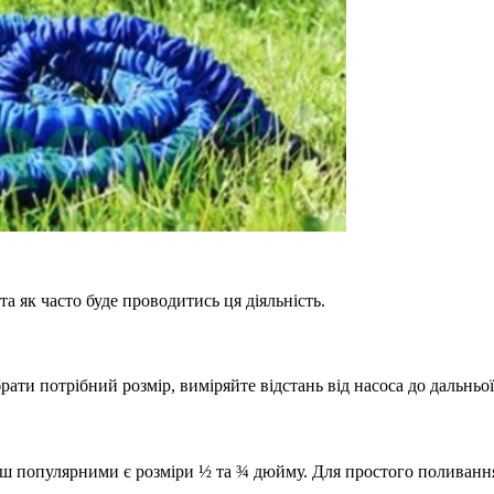
а як часто буде проводитись ця діяльність.
ти потрібний розмір, виміряйте відстань від насоса до дальньої
ільш популярними є розміри ½ та ¾ дюйму. Для простого поливан