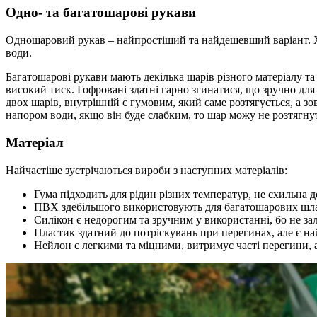
Одно- та багатошарові рукави
Одношаровий рукав – найпростіший та найдешевший варіант. Ха
води.
Багатошарові рукави мають декілька шарів різного матеріалу т
високий тиск. Гофровані здатні гарно згинатися, що зручно для
двох шарів, внутрішній є гумовим, який саме розтягується, а з
напором води, якщо він буде слабким, то шар можу не розтягну
Матеріал
Найчастіше зустрічаються вироби з наступних матеріалів:
Гума підходить для рідин різних температур, не схильна д
ПВХ здебільшого використовують для багатошарових шлан
Силікон є недорогим та зручним у використанні, бо не зал
Пластик здатний до потріскувань при перегинах, але є 
Нейлон є легкими та міцними, витримує часті перегини, а