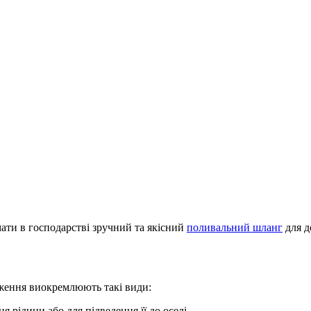
ати в господарстві зручний та якісний
поливальний шланг
для д
дження виокремлюють такі види:
 рідини або для підведення її до оселі.