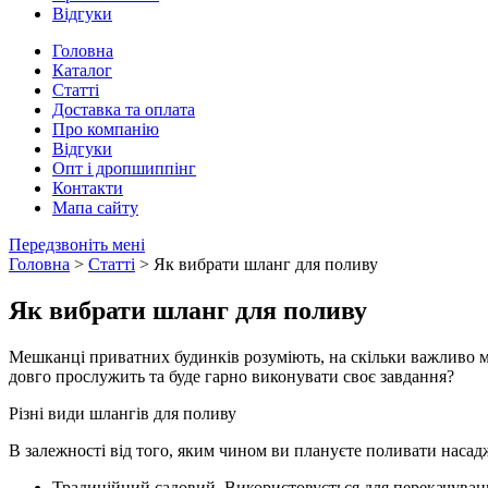
Відгуки
Головна
Каталог
Статті
Доставка та оплата
Про компанію
Відгуки
Опт і дропшиппінг
Контакти
Мапа сайту
Передзвоніть мені
Головна
>
Статті
> Як вибрати шланг для поливу
Як вибрати шланг для поливу
Мешканці приватних будинків розуміють, на скільки важливо м
довго прослужить та буде гарно виконувати своє завдання?
Різні види шлангів для поливу
В залежності від того, яким чином ви плануєте поливати наса
Традиційний садовий. Використовується для перекачування