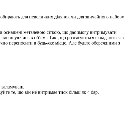
 обирають для невеличких ділянок чи для звичайного набору
би оснащені металевою сіткою, що дає змогу витримувати
е зменшуючись в об’ємі. Такі, що розтягуються складаються з
учно переносити в будь-яке місце. Але будьте обережними з
 заламувань.
уйте те, що він не витримає тиск більш як 4 бар.