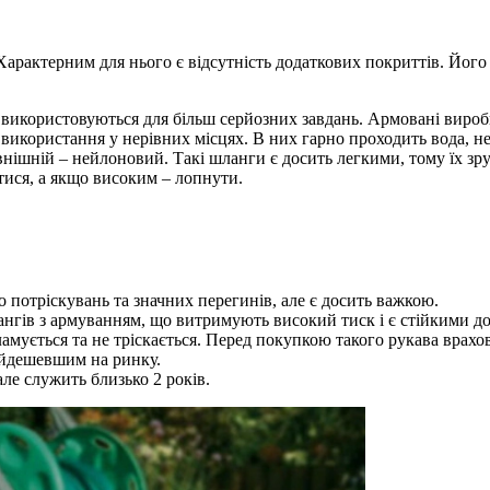
рактерним для нього є відсутність додаткових покриттів. Його
а використовуються для більш серйозних завдань. Армовані виро
 використання у нерівних місцях. В них гарно проходить вода, н
овнішній – нейлоновий. Такі шланги є досить легкими, тому їх зр
тися, а якщо високим – лопнути.
о потріскувань та значних перегинів, але є досить важкою.
гів з армуванням, що витримують високий тиск і є стійкими до
амується та не тріскається. Перед покупкою такого рукава врахов
найдешевшим на ринку.
ле служить близько 2 років.