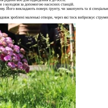
и з колодязя за допомогою насосних станцій.
. Його викладають поверх ґрунту, чи закопують та зі спеціальн
здовж зроблені маленькі отвори, через які тиск вибризкує струмен