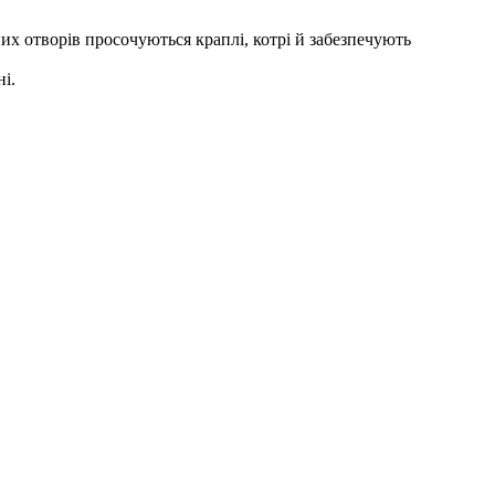
их отворів просочуються краплі, котрі й забезпечують
і.